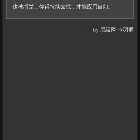
这种感觉，你得持续去找，才能应用自如。
——by 层级网·卡羽通