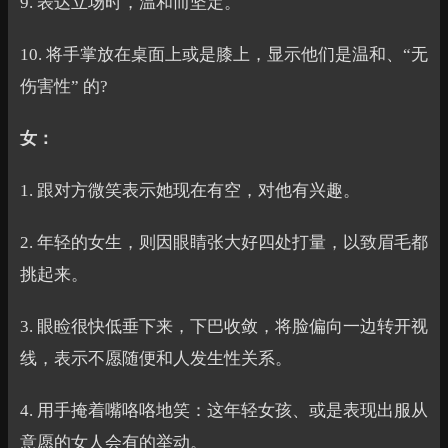
9. 表达立场时，温和而坚定。
10. 将手掌放在桌面上或是膝上，显示他们是温和、“无
伤害性” 的?
女：
1. 跟对方微笑表示她现在有空，对他有兴趣。
2. 年轻的女生，则因眼睛张大好四处打量，以致眉毛都
挑起来。
3. 眼睑很快低垂下来，下巴收敛，将脸偏向一边转开视
线，表示不愿随便和人发生性关系。
4. 用手掩着嘴咯咯地笑：这年轻女孩、或是表现出服从
意愿的女人会有的举动。