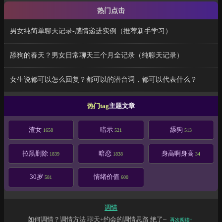
热门点击
男女纯简单聊天记录-感情递进实例（推荐新手学习）
舔狗的春天？男女日常聊天三个月全记录（纯聊天记录）
女生说都可以怎么回复？都可以的潜台词，都可以代表什么？
热门tag
主题文章
渣女
暗示
舔狗
1658
521
513
拉黑删除
暗恋
身高啊身高
1839
1838
34
30岁
情绪价值
581
600
调情
如何调情？调情方法 聊天+约会的调情思路 绝了~
再次阅读↑