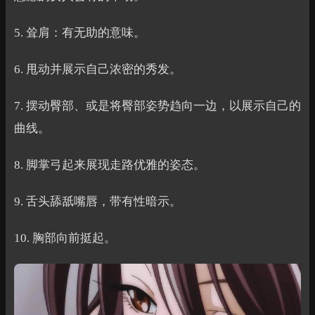
5. 耸肩：有无助的意味。
6. 甩动并展示自己浓密的秀发。
7. 摆动臀部、或是将臀部姿势趋向一边，以展示自己的
曲线。
8. 脚掌弓起来展现走路优雅的姿态。
9. 舌头舔舐嘴唇，带有性暗示。
10. 胸部向前挺起。