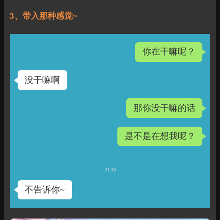
3、带入那种感觉~
你在干嘛呢？
没干嘛啊
那你没干嘛的话
是不是在想我呢？
21:38
不告诉你~