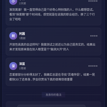
小
⭐⭐⭐⭐⭐
2天前
准到离谱！我一直觉得自己是个好奇心特别强的人，什么都想尝试。
看到"探索期"那个时间线，感觉就是在说我的职业经历，换了三个行
业了哈哈
阿圆
阿
⭐⭐⭐⭐
1周前
开放性高真的会这样吗？我做测试之前还以为自己挺务实的，结果出
来才发现原来我在别人眼里是个"脑洞大开"的人
深蓝
深
⭐⭐⭐⭐⭐
2周前
恋爱那部分分析得太好了，我确实总是在寻找"灵魂伴侣"，结果一晃
都快30了还单身...学会欣赏当下真的很难但很重要
发表你的看法