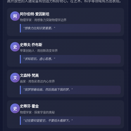
高开放性的人通常富有创造力和好奇心，在艺术、科学等领域有杰出表现。
阿尔伯特·爱因斯坦
阿
物理学家 · 用想象力突破物理学边界
"想象力比知识更重要。"
史蒂夫·乔布斯
史
苹果创始人 · 用创新改变世界
"求知若饥，虚心若愚。"
文森特·梵高
文
画家 · 用色彩表达内心世界
"我梦想着绘画，然后我画下我的梦。"
史蒂芬·霍金
史
物理学家 · 探索宇宙的奥秘
"记住要仰望星空，不要低头看脚下。"