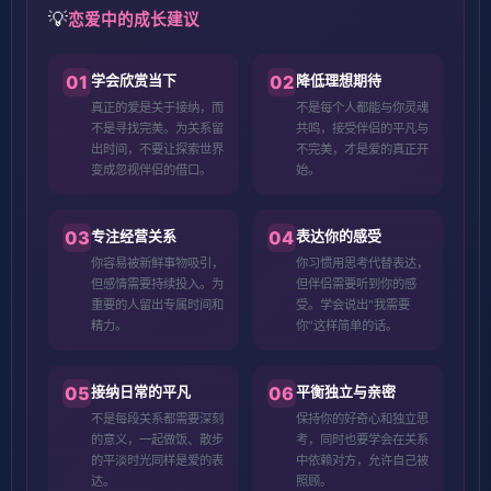
💡
恋爱中的成长建议
01
02
学会欣赏当下
降低理想期待
真正的爱是关于接纳，而
不是每个人都能与你灵魂
不是寻找完美。为关系留
共鸣，接受伴侣的平凡与
出时间，不要让探索世界
不完美，才是爱的真正开
变成忽视伴侣的借口。
始。
03
04
专注经营关系
表达你的感受
你容易被新鲜事物吸引，
你习惯用思考代替表达，
但感情需要持续投入。为
但伴侣需要听到你的感
重要的人留出专属时间和
受。学会说出"我需要
精力。
你"这样简单的话。
05
06
接纳日常的平凡
平衡独立与亲密
不是每段关系都需要深刻
保持你的好奇心和独立思
的意义，一起做饭、散步
考，同时也要学会在关系
的平淡时光同样是爱的表
中依赖对方，允许自己被
达。
照顾。