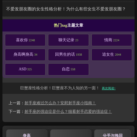
不爱发朋友圈的女生性格分析！为什么有些女生不爱发朋友圈？
热门tag
主题文章
喜欢你
聊天记录
情商
2248
23
2224
身高啊身高
回男生的话
追女生
34
1938
2044
ASD
自恋
325
558
巨蟹座性格分析！巨蟹座不为人知的另一面！
再次阅读↑
上一篇：
射手座难过怎么办？安慰射手座小指南！
下一篇：
射手座的强迫症是什么？细看射手恋爱的强迫症！
身高
分手与挽回