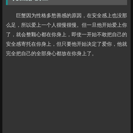
巨蟹因为性格多愁善感的原因，在安全感上也没那
么足，所以爱上一个人很慢很慢。但一旦他开始爱上你
了，就会整颗心都在你身上，即使一开始不敢把自己的
安全感寄托在你身上，但只要他开始决定了爱你，他就
完全把自己的全部身心都放在你身上了。