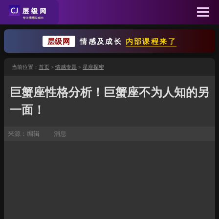
层级网
情感及成长
内部课程来了
当前位置：
首页
>
情感专题
>
星座探密
巨蟹座性格分析！巨蟹座不为人知的另
一面！
来源：
编辑
消息