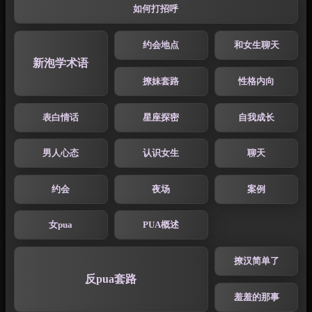
如何打招呼
约会地点
和女生聊天
新泡学术语
撩妹套路
性格内向
表白情话
星座探密
自我成长
男人心态
认识女生
聊天
约会
夜场
案例
女pua
PUA概述
撩汉简单了
反pua套路
羞羞的那事