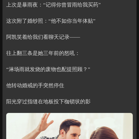
上次是暴雨夜：“记得你曾冒雨给我买药”
这次附了婚纱照：“他不如你当年体贴”
阿凯笑着给我们看聊天记录——
往上翻三条是她三年前的怒吼：
“淋场雨就发烧的废物也配提照顾？”
他转动婚戒的手突然停住
阳光穿过指缝在地板投下枷锁状的影