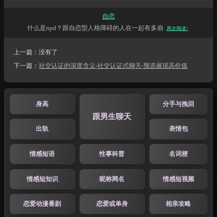
自恋
什么是npd？跟自恋型人格障碍的人在一起有多崩
再次阅读↑
上一篇：没有了
下一篇：
社交认证的深度含义-社交认证式聊天-预选展现高价值
身高
分手与挽回
跟男生聊天
出轨
表情包
情感短语
性事科普
名词梗
情感短知识
昵称网名
情感短视频
恋爱动漫番剧
恋爱或单身
相亲攻略