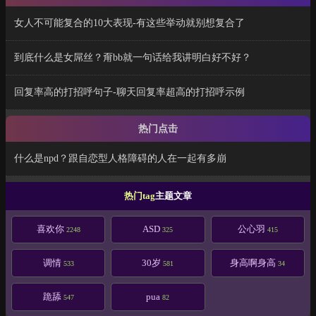
女人不可能复合的10大表现-有这些举动就别想复合了
到底什么是女屌丝？甭bb就一句话给我讲明白好不好？
回复率高的打招呼句子-聊天回复率超高的打招呼示例
热门点击
什么是npd？跟自恋型人格障碍的人在一起有多崩
热门tag
主题文章
喜欢你
ASD
公心羽
2248
325
415
调情
30岁
身高啊身高
533
581
34
跪舔
pua
547
82