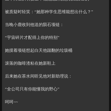
被质疑时轻笑：“她那种学生思维能想出什么？”
当晚小鹿收到他送的陨石项链：
“宇宙碎片才配得上你的特别”
她摸着项链想起白天他踹翻的垃圾桶
滚落的咖啡渣粘在她新鞋上
后来她在茶水间听见他对新助理说：
“全公司只有你能懂我的野心”
呵呵~~