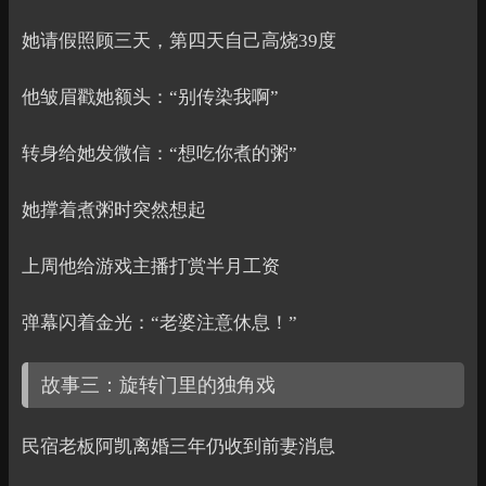
她请假照顾三天，第四天自己高烧39度
他皱眉戳她额头：“别传染我啊”
转身给她发微信：“想吃你煮的粥”
她撑着煮粥时突然想起
上周他给游戏主播打赏半月工资
弹幕闪着金光：“老婆注意休息！”
故事三：旋转门里的独角戏
民宿老板阿凯离婚三年仍收到前妻消息