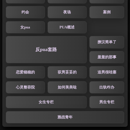
约会
夜场
案例
女pua
PUA概述
撩汉简单了
反pua套路
羞羞的那事
恋爱稳稳的
驭男妥妥的
追男很哇塞
心灵整容院
如何美美哒
出轨咋办
女生专栏
男生专栏
雅战青年