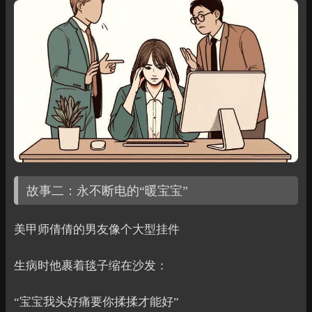
故事二：永不断电的“暖宝宝”
美甲师倩倩的男友像个大型挂件
生病时他裹着毯子缩在沙发：
“宝宝我头好痛要你揉揉才能好”