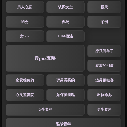
男人心态
认识女生
聊天
约会
夜场
案例
女pua
PUA概述
撩汉简单了
反pua套路
羞羞的那事
恋爱稳稳的
驭男妥妥的
追男很哇塞
心灵整容院
如何美美哒
出轨咋办
女生专栏
男生专栏
雅战青年