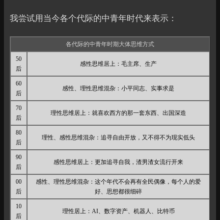
我尝试用当今各个代际的中青年时代来表示：
各代际的中青年时期大体思维方式
50
感性思维居上：毛主席、生产
后
60
感性、理性思维混杂：小平同志、实事求是
后
70
理性思维居上：就喜欢西方的那一套东西、出国深造
后
80
理性、感性思维混杂：追寻自由开放，又不得不为现实低头
后
90
感性思维居上：更加追寻自我，渣男渣女流行开来
后
00
感性、理性思维混杂：这个年代不会再有全民偶像，每个人的爱
后
好、思想都很细碎
10
理性居上：AI、数字资产、机器人、比特币
后