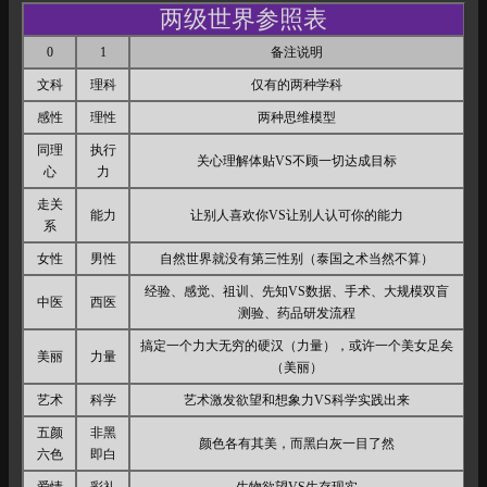
两级世界参照表
0
1
备注说明
文科
理科
仅有的两种学科
感性
理性
两种思维模型
同理
执行
关心理解体贴VS不顾一切达成目标
心
力
走关
能力
让别人喜欢你VS让别人认可你的能力
系
女性
男性
自然世界就没有第三性别（泰国之术当然不算）
经验、感觉、祖训、先知VS数据、手术、大规模双盲
中医
西医
测验、药品研发流程
搞定一个力大无穷的硬汉（力量），或许一个美女足矣
美丽
力量
（美丽）
艺术
科学
艺术激发欲望和想象力VS科学实践出来
五颜
非黑
颜色各有其美，而黑白灰一目了然
六色
即白