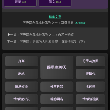
调情
渣女
533
1658
精华文章
层级网自我成长系列之一：两级世界
再次阅读↑
上一篇：
层级网自我成长系列之二：自私与诱惑
下一篇：
层级网：身高的人性和欲望—身高情感学（下）
身高
分手与挽回
跟男生聊天
出轨
表情包
情感短语
性事科普
名词梗
情感短知识
昵称网名
情感短视频