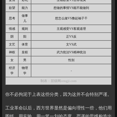
爱情
彩礼
生物欲望VS生存现实
欲望
能力
想做的事情VS能不能做到
做事
思考
想怎么做VS撸起袖子干
儿
情感
规则
主观感受VS客观道理
阴
阳
正VS反
文艺
体育
文VS武
神权
皇权
武力统治VS精神统治
女
男
性别
经济
物理
-
学
学
制表：层级网cengji.com
你不必拘泥于上表这些分类，因为这并不会特别严谨。
工业革命以后，西方世界显然是偏向理性一些，他们用
图纸、用实验，用一笔一划的态度、严谨的思维构造出