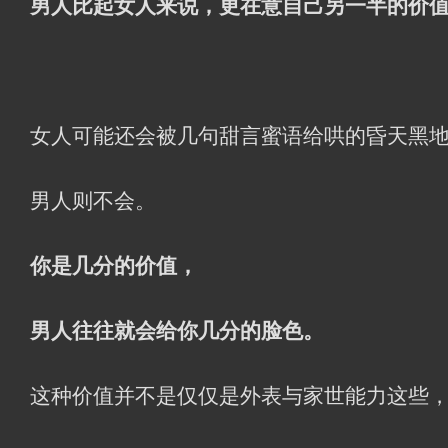
男人比起女人来说，更在意自己另一半的价
女人可能还会被几句甜言蜜语给哄的昏天黑
男人则不会。
你是几分的价值，
男人往往就会给你几分的脸色。
这种价值并不是仅仅是外表与家世能力这些