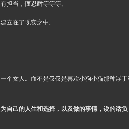
，有担当，懂忍耐等等等。
都建立在了现实之中。
重一个女人。而不是仅仅是喜欢小狗小猫那种浮于
的为自己的人生和选择，以及做的事情，说的话负