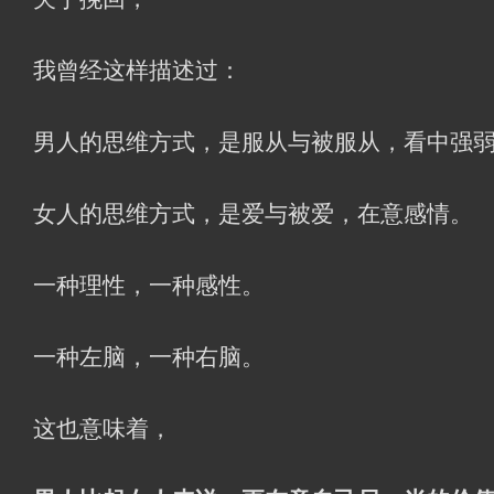
我曾经这样描述过：
男人的思维方式，是服从与被服从，看中强
女人的思维方式，是爱与被爱，在意感情。
一种理性，一种感性。
一种左脑，一种右脑。
这也意味着，