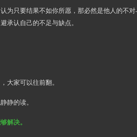
，认为只要结果不如你所愿，那必然是他人的不对
逃避承认自己的不足与缺点。
了，大家可以往前翻。
晚静静的读。
能够解决。