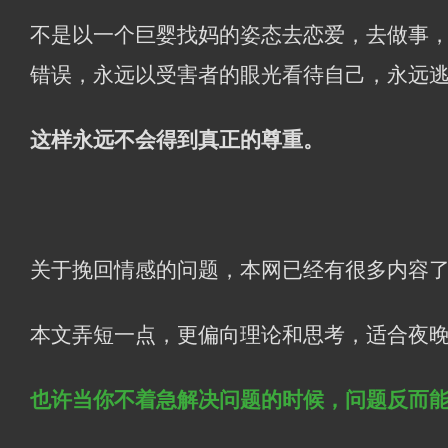
不是以一个巨婴找妈的姿态去恋爱，去做事
错误，永远以受害者的眼光看待自己，永远
这样永远不会得到真正的尊重。
关于挽回情感的问题，本网已经有很多内容
本文弄短一点，更偏向理论和思考，适合夜
也许当你不着急解决问题的时候，问题反而