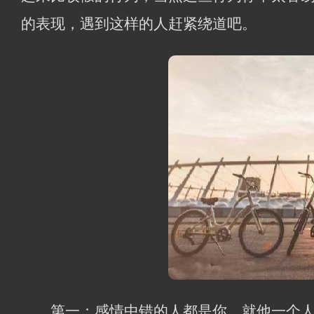
的表现，遇到这样的人赶紧绕道吧。
第一：感情中错的人都是你，就他一个人