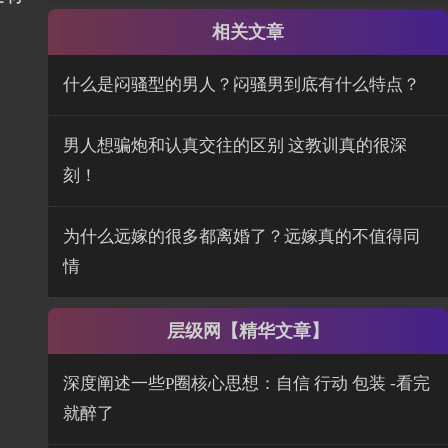
相关文章
什么是闷骚型的男人？闷骚男到底有什么特点？
男人想骗炮和认真交往的区别 这教训真的很深
刻！
为什么远嫁的很多都离婚了？远嫁真的不值得同
情
层级网【精华文章】
深度阐述一些P圈核心思想：自信 行动 包装 -看完
就醉了