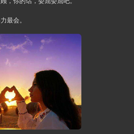
顾，你的话，委屈委屈吧。
力最会。