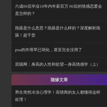
六成00后毕业10年内年薪百万 00后的情感恋爱会
是怎样的？
跪舔是什么意思？跪舔是什么样的？深度解析跪
舔！超干货
pua的作用早已弱化，甚至完全没用了
层级网：身高的人性和欲望—身高情感学（上）
随缘文章
男生突然冷淡心理学！高情商的女人都懂得这样
处理！