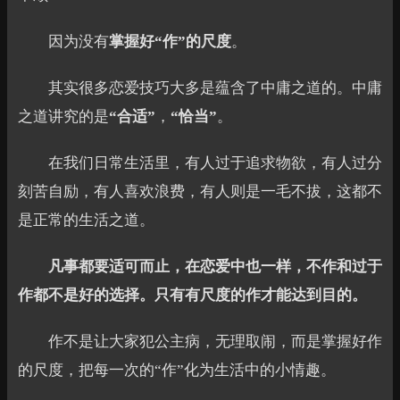
因为没有
掌握好“作”的尺度
。
其实很多恋爱技巧大多是蕴含了中庸之道的。中庸
之道讲究的是
“合适”
，
“恰当”
。
在我们日常生活里，有人过于追求物欲，有人过分
刻苦自励，有人喜欢浪费，有人则是一毛不拔，这都不
是正常的生活之道。
凡事都要适可而止，在恋爱中也一样，不作和过于
作都不是好的选择。只有有尺度的作才能达到目的。
作不是让大家犯公主病，无理取闹，而是掌握好作
的尺度，把每一次的“作”化为生活中的小情趣。