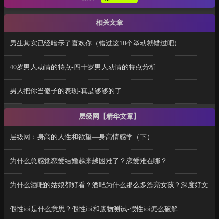
相关文章
男生其实已经暗示了喜欢你（错过这10个举动就错过吧）
40岁男人动情的特点-四十岁男人动情的特点分析
男人把你当傻子的表现-真是够够的了
层级网【精华文章】
层级网：身高的人性和欲望—身高情感学（下）
为什么总感觉恋爱结婚越来越困难了？恋爱难在哪？
为什么酒吧的姑娘都好看？酒吧为什么那么多漂亮女孩？深度好文
假性ioi是什么意思？假性ioi和废物测试-假性ioi怎么破解