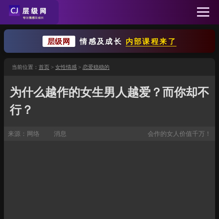
层级网
情感及成长
内部课程来了
当前位置：
首页
>
女性情感
>
恋爱稳稳的
为什么越作的女生男人越爱？而你却不
行？
来源：
网络
消息
会作的女人价值千万！