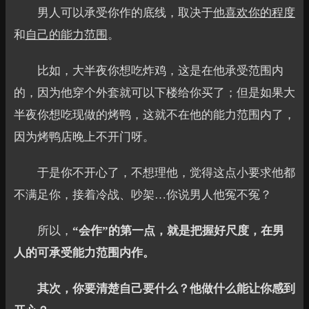
男人可以承受你作的底线，取决于
他喜欢你的程度
和
自己的能力范围
。
比如，大半夜你想吃炸鸡，这是在他承受范围内
的，因为他穿个外套就可以下楼给你买了；但是如果大
半夜你想吃现做的烤鸭，这就不在他的能力范围内了，
因为烤鸭店晚上不开门呀。
于是你不开心了，不想理他，觉得这点小要求他都
不满足你，接着冷战、吵架…你说男人他冤不冤？
所以，
“会作”的第一点，就是把握好尺度，在男
人的可承受能力范围内作。
其次，你要清楚自己要什么？他做什么能让你感到