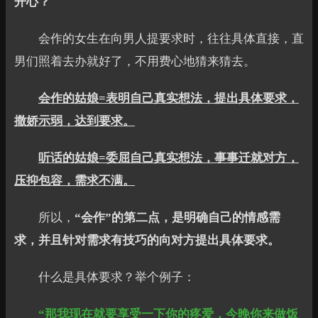
开心？
会作的女生在向男人提要求时，往往具体直接，直
男们照着去办就好了，不用费心地猜来猜去。
会作的姑娘=表明自己真实想法，提出具体要求，
撒娇示弱，达到要求。
听话的姑娘=委屈自己真实想法，事事迁就对方，
压抑包容，需求不满。
所以，
“会作”的第二点，是明确自己的情感需
求，并且针对需求有技巧的向对方提出具体要求。
什么是具体要求？举个例子：
“那我现在就要享受一下你的疼爱，今晚你来做饭