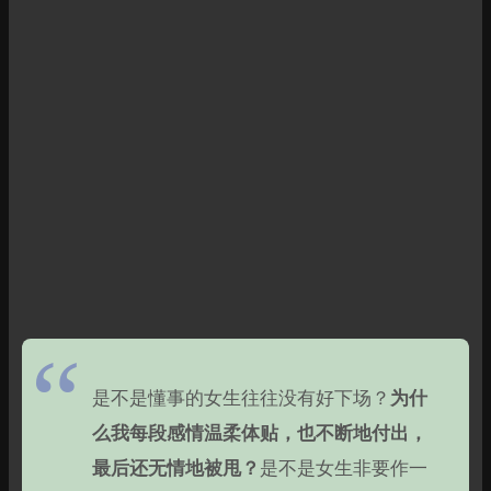
“
是不是懂事的女生往往没有好下场？
为什
么我每段感情温柔体贴，也不断地付出，
最后还无情地被甩？
是不是女生非要作一