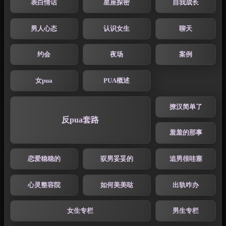
表白情话
星座探密
自我成长
男人心态
认识女生
聊天
约会
夜场
案例
女pua
PUA概述
撩汉简单了
反pua套路
羞羞的那事
恋爱稳稳的
驭男妥妥的
追男很哇塞
心灵整容院
如何美美哒
出轨咋办
女生专栏
男生专栏