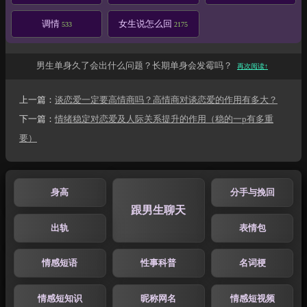
调情
女生说怎么回
533
2175
男生单身久了会出什么问题？长期单身会发霉吗？
再次阅读↑
上一篇：
谈恋爱一定要高情商吗？高情商对谈恋爱的作用有多大？
下一篇：
情绪稳定对恋爱及人际关系提升的作用（稳的一p有多重
要）
身高
分手与挽回
跟男生聊天
出轨
表情包
情感短语
性事科普
名词梗
情感短知识
昵称网名
情感短视频