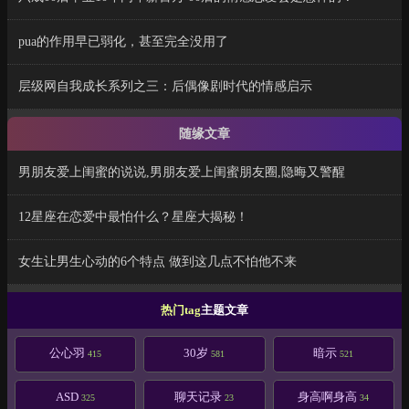
pua的作用早已弱化，甚至完全没用了
层级网自我成长系列之三：后偶像剧时代的情感启示
随缘文章
男朋友爱上闺蜜的说说,男朋友爱上闺蜜朋友圈,隐晦又警醒
12星座在恋爱中最怕什么？星座大揭秘！
女生让男生心动的6个特点 做到这几点不怕他不来
热门tag
主题文章
公心羽
30岁
暗示
415
581
521
ASD
聊天记录
身高啊身高
325
23
34